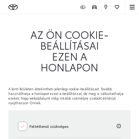
AZ ÖN COOKIE-
BEÁLLÍTÁSAI
EZEN A
HONLAPON
A lenti felületen áttekintheti jelenlegi cookie-beállításait. Tovább
használhatja a honlapot ezzel a beállítással, de meg is változtathatja
ezeket, hogy weboldalunk még inkább személyre szabott élményt
nyújthasson Önnek.
Feltétlenül szükséges