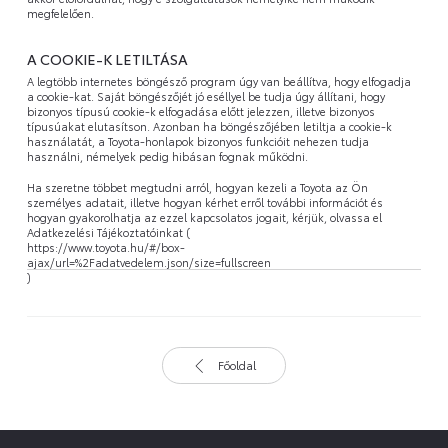
megfelelően.
A COOKIE-K LETILTÁSA
A legtöbb internetes böngésző program úgy van beállítva, hogy elfogadja
a cookie-kat. Saját böngészőjét jó eséllyel be tudja úgy állítani, hogy
bizonyos típusú cookie-k elfogadása előtt jelezzen, illetve bizonyos
típusúakat elutasítson. Azonban ha böngészőjében letiltja a cookie-k
használatát, a Toyota-honlapok bizonyos funkcióit nehezen tudja
használni, némelyek pedig hibásan fognak működni.
Ha szeretne többet megtudni arról, hogyan kezeli a Toyota az Ön
személyes adatait, illetve hogyan kérhet erről további információt és
hogyan gyakorolhatja az ezzel kapcsolatos jogait, kérjük, olvassa el
Adatkezelési Tájékoztatóinkat (
https://www.toyota.hu/#/box-
ajax/url=%2Fadatvedelem.json/size=fullscreen
)
Főoldal