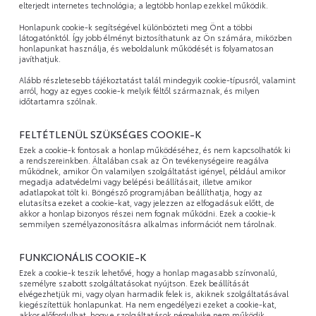
elterjedt internetes technológia; a legtöbb honlap ezekkel működik.
Honlapunk cookie-k segítségével különbözteti meg Önt a többi
látogatónktól. Így jobb élményt biztosíthatunk az Ön számára, miközben
honlapunkat használja, és weboldalunk működését is folyamatosan
javíthatjuk.
Alább részletesebb tájékoztatást talál mindegyik cookie-típusról, valamint
arról, hogy az egyes cookie-k melyik féltől származnak, és milyen
időtartamra szólnak.
FELTÉTLENÜL SZÜKSÉGES COOKIE-K
Ezek a cookie-k fontosak a honlap működéséhez, és nem kapcsolhatók ki
a rendszereinkben. Általában csak az Ön tevékenységeire reagálva
működnek, amikor Ön valamilyen szolgáltatást igényel, például amikor
megadja adatvédelmi vagy belépési beállításait, illetve amikor
adatlapokat tölt ki. Böngésző programjában beállíthatja, hogy az
elutasítsa ezeket a cookie-kat, vagy jelezzen az elfogadásuk előtt, de
akkor a honlap bizonyos részei nem fognak működni. Ezek a cookie-k
semmilyen személyazonosításra alkalmas információt nem tárolnak.
FUNKCIONÁLIS COOKIE-K
Ezek a cookie-k teszik lehetővé, hogy a honlap magasabb színvonalú,
személyre szabott szolgáltatásokat nyújtson. Ezek beállítását
elvégezhetjük mi, vagy olyan harmadik felek is, akiknek szolgáltatásával
kiegészítettük honlapunkat. Ha nem engedélyezi ezeket a cookie-kat,
akkor előfordulhat, hogy e szolgáltatások némelyike nem működik