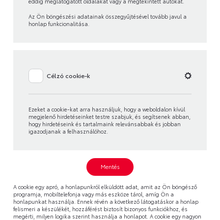
eddig meglátogatott oldalakat vagy a megtekintett autókat.
Az Ön böngészési adatainak összegyűjtésével tovább javul a
honlap funkcionalitása.
Célzó cookie-k
Ezeket a cookie-kat arra használjuk, hogy a weboldalon kívül
megjelenő hirdetéseinket testre szabjuk, és segítsenek abban,
hogy hirdetéseink és tartalmaink relevánsabbak és jobban
igazodjanak a felhasználóhoz.
Mentés
A cookie egy apró, a honlapunkról elküldött adat, amit az Ön böngésző
programja, mobiltelefonja vagy más eszköze tárol, amíg Ön a
honlapunkat használja. Ennek révén a következő látogatáskor a honlap
felismeri a készülékét, hozzáférést biztosít bizonyos funkciókhoz, és
megérti, milyen logika szerint használja a honlapot. A cookie egy nagyon