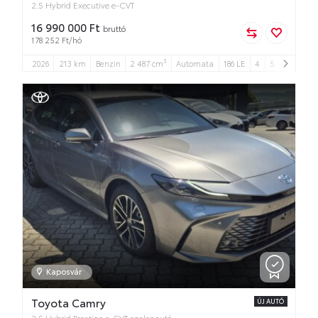
2.5 Hybrid Executive e-CVT
16 990 000 Ft
bruttó
178 252 Ft/hó
3
2026
213 km
Benzin
2 487 cm
Automata
186 LE
4
5
Kaposvár
Toyota Camry
ÚJ AUTÓ
2.5 Hybrid Prestige e-CVT szalonautó