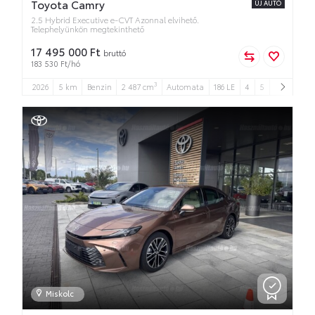
Toyota Camry
ÚJ AUTÓ
2.5 Hybrid Executive e-CVT Azonnal elvihető.
Telephelyünkön megtekinthető
17 495 000 Ft
bruttó
183 530 Ft/hó
3
2026
5 km
Benzin
2 487 cm
Automata
186 LE
4
5
Miskolc