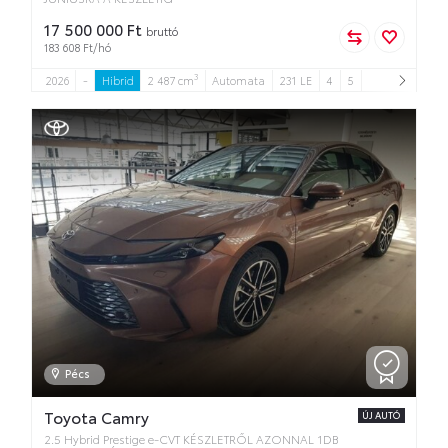
17 500 000 Ft
bruttó
183 608 Ft/hó
3
2026
-
Hibrid
2 487 cm
Automata
231 LE
4
5
Pécs
Toyota Camry
ÚJ AUTÓ
2.5 Hybrid Prestige e-CVT KÉSZLETRŐL AZONNAL 1DB