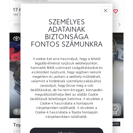
17 615 000 Ft
bruttó
184 795 Ft/hó
SZEMÉLYES
3
2025
-
Benzin
2 487 cm
Automata
186 LE
4
5
ADATAINAK
BIZTONSÁGA
FONTOS SZÁMUNKRA
A cookie-kat arra használjuk, hogy a lehető
legjobb élményt nyújtsuk webhelyünkön,
harmadik féltől származó szolgáltatásokat és
eszközöket nyújtsunk, hogy segítsen nekünk
megérteni és javítani a webhely működését,
valamint a hirdetések személyreszabásához.
Javasoljuk, hogy őrizze meg a süti
beállításokat, de ha nem ért egyet, könnyedén
megváltoztathatja őket az alábbi Cookie
beállítások lehetőségre kattintva. A részletek a
Cookie-k használata a honlapunk
irányelveinben találhatók. A részletek a
Eger
Cookie-k használata a Toyota honlapján
irányelveinkben találhatók.
Toyota Camry
ÚJ AUTÓ
2.5 Hybrid Executive e-CVT KÉSZLETEN!
Elfogadom