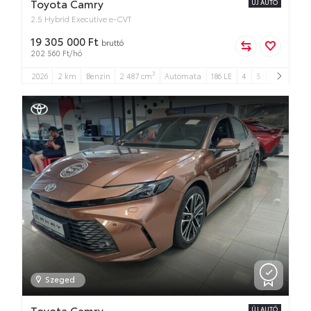
Toyota Camry
ÚJ AUTÓ
2.5 Hybrid Executive e-CVT
19 305 000 Ft
bruttó
202 560 Ft/hó
3
2026
2 km
Benzin
2 487 cm
Automata
186 LE
4
5
Szeged
Toyota Camry
ÚJ AUTÓ