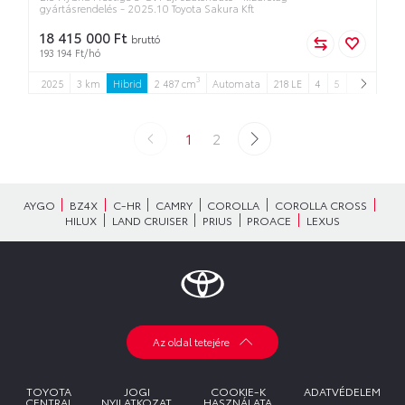
gyártásrendelés - 2025.10 Toyota Sakura Kft
18 415 000 Ft
bruttó
193 194 Ft/hó
3
2025
3 km
Hibrid
2 487 cm
Automata
218 LE
4
5
1
2
AYGO
BZ4X
C-HR
CAMRY
COROLLA
COROLLA CROSS
HILUX
LAND CRUISER
PRIUS
PROACE
LEXUS
Az oldal tetejére
TOYOTA
JOGI
COOKIE-K
ADATVÉDELEM
CENTRAL
NYILATKOZAT
HASZNÁLATA