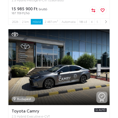
15 985 900 Ft
bruttó
167 709 Ft/hó
3
2026
2 km
Hibrid
2 487 cm
Automata
186 LE
4
5
Budapest
Toyota Camry
ÚJ AUTÓ
2.5 Hybrid Executive e-CVT