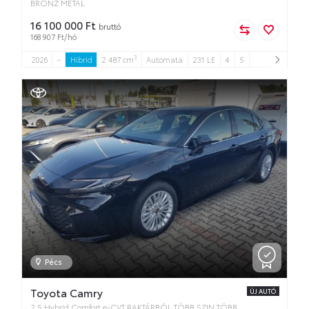
BRONZ METÁL
16 100 000 Ft
bruttó
168 907 Ft/hó
3
2026
-
Hibrid
2 487 cm
Automata
231 LE
4
5
Pécs
Toyota Camry
ÚJ AUTÓ
2.5 Hybrid Comfort e-CVT RAKTÁRBÓL TÖBB SZIN TÖBB