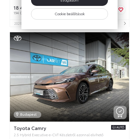
18 499 999 Ft
bruttó
194 081 Ft/hó
Cookie beállítások
3
2025
2 km
Hibrid
2 487 cm
Automata
186 LE
4
5
Budapest
Toyota Camry
ÚJ AUTÓ
2.5 Hybrid Executive e-CVT Készletről azonnal elvihető