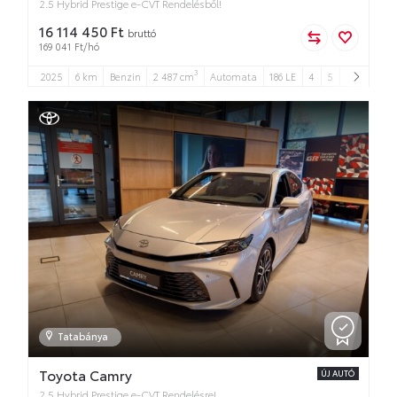
2.5 Hybrid Prestige e-CVT Rendelésből!
16 114 450 Ft
bruttó
169 041 Ft/hó
3
2025
6 km
Benzin
2 487 cm
Automata
186 LE
4
5
Tatabánya
Toyota Camry
ÚJ AUTÓ
2.5 Hybrid Prestige e-CVT Rendelésre!