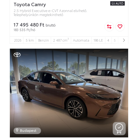
Toyota Camry
ÚJ AUTÓ
2.5 Hybrid Executive e-CVT Azonnal elvihető.
Telephelyünkön megtekinthető
17 495 480 Ft
bruttó
183 535 Ft/hó
3
2026
5 km
Benzin
2 487 cm
Automata
186 LE
4
5
Budapest