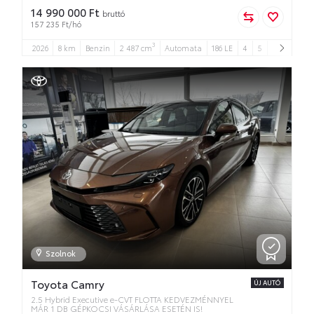
14 990 000 Ft
bruttó
157 235 Ft/hó
3
2026
8 km
Benzin
2 487 cm
Automata
186 LE
4
5
Szolnok
Toyota Camry
ÚJ AUTÓ
2.5 Hybrid Executive e-CVT FLOTTA KEDVEZMÉNNYEL
MÁR 1 DB GÉPKOCSI VÁSÁRLÁSA ESETÉN IS!