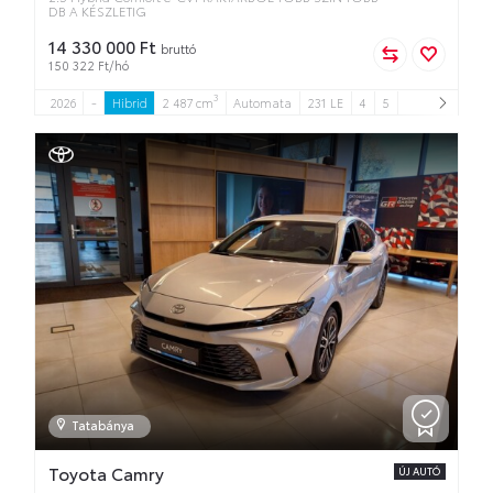
DB A KÉSZLETIG
14 330 000 Ft
bruttó
150 322 Ft/hó
3
2026
-
Hibrid
2 487 cm
Automata
231 LE
4
5
Tatabánya
Toyota Camry
ÚJ AUTÓ