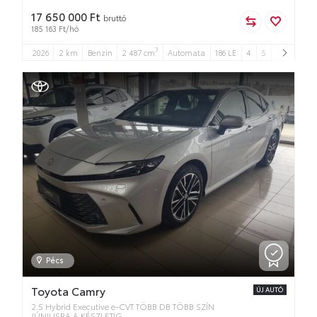
17 650 000 Ft
bruttó
185 163 Ft/hó
3
2026
2 km
Benzin
2 487 cm
Automata
186 LE
4
5
Pécs
Toyota Camry
ÚJ AUTÓ
2.5 Hybrid Executive e-CVT TÖBB DB TÖBB SZÍN
JÚNIUSRA A KÉSZLETIG