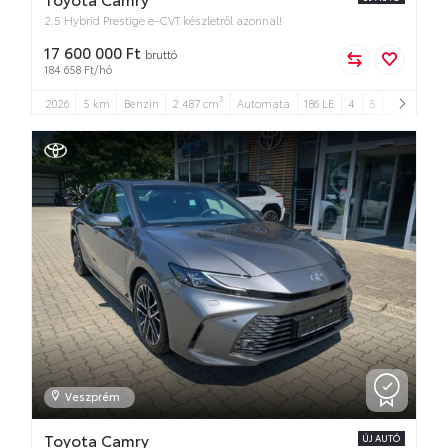
2.5 Hybrid Prestige e-CVT készletről azonnal!
17 600 000 Ft
bruttó
184 658 Ft/hó
3
2026
5 km
Benzin
2 487 cm
Automata
186 LE
4
5
Veszprém
Toyota Camry
ÚJ AUTÓ