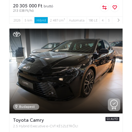
20 305 000 Ft
bruttó
213 038 Ft/hó
3
2026
5 km
Hibrid
2 487 cm
Automata
186 LE
4
5
Budapest
Toyota Camry
ÚJ AUTÓ
2.5 Hybrid Executive e-CVT KÉSZLETRŐL!