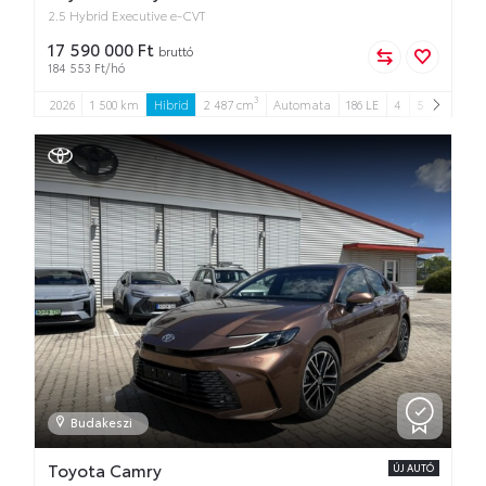
2.5 Hybrid Executive e-CVT
17 590 000 Ft
bruttó
184 553 Ft/hó
3
2026
1 500 km
Hibrid
2 487 cm
Automata
186 LE
4
5
Budakeszi
Toyota Camry
ÚJ AUTÓ