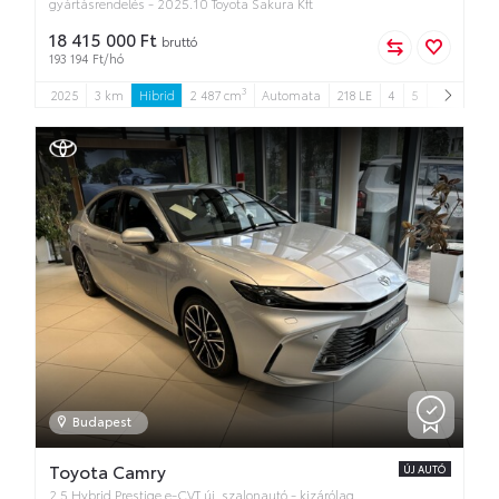
gyártásrendelés - 2025.10 Toyota Sakura Kft
18 415 000 Ft
bruttó
193 194 Ft/hó
3
2025
3 km
Hibrid
2 487 cm
Automata
218 LE
4
5
Budapest
Toyota Camry
ÚJ AUTÓ
2.5 Hybrid Prestige e-CVT új. szalonautó - kizárólag