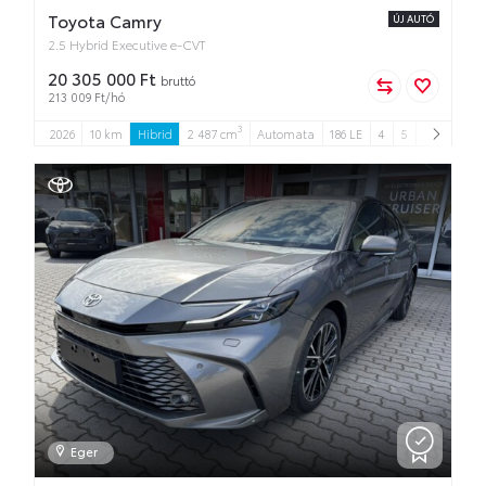
Toyota Camry
ÚJ AUTÓ
2.5 Hybrid Executive e-CVT
20 305 000 Ft
bruttó
213 009 Ft/hó
3
2026
10 km
Hibrid
2 487 cm
Automata
186 LE
4
5
Eger