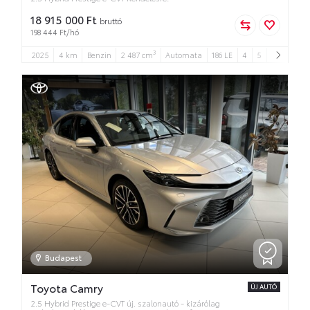
18 915 000 Ft
bruttó
198 444 Ft/hó
3
2025
4 km
Benzin
2 487 cm
Automata
186 LE
4
5
Budapest
Toyota Camry
ÚJ AUTÓ
2.5 Hybrid Prestige e-CVT új. szalonautó - kizárólag