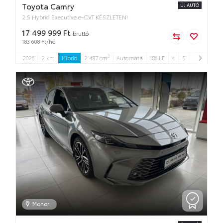
Toyota Camry
ÚJ AUTÓ
2.5 Hybrid Executive e-CVT KÉSZLETEN!
17 499 999 Ft
bruttó
183 608 Ft/hó
3
2026
2 km
Hibrid
2 487 cm
Automata
186 LE
4
5
Monor