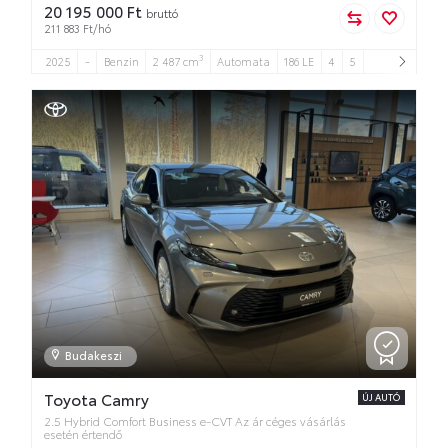
20 195 000 Ft
bruttó
211 883 Ft/hó
3
2025
-
Benzin
2 487 cm
Automata
186 LE
4
5
Budakeszi
Toyota Camry
ÚJ AUTÓ
2.5 Hybrid Comfort Business e-CVT Az ár céges vásárlás
esetén értendő