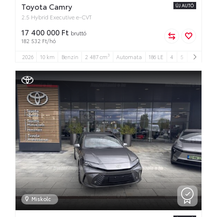
Toyota Camry
ÚJ AUTÓ
2.5 Hybrid Executive e-CVT
17 400 000 Ft
bruttó
182 532 Ft/hó
3
2026
10 km
Benzin
2 487 cm
Automata
186 LE
4
5
Miskolc