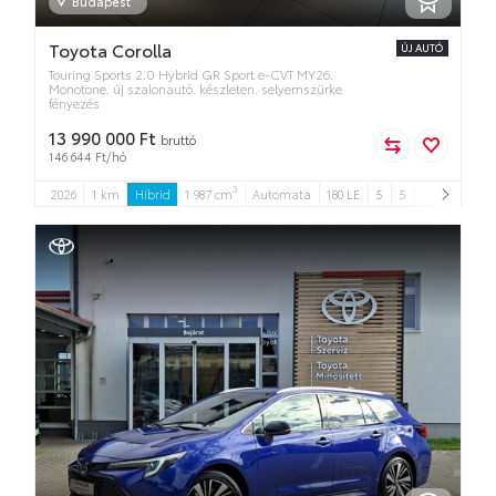
Budapest
Toyota Corolla
ÚJ AUTÓ
Touring Sports 2.0 Hybrid GR Sport e-CVT MY26.
Monotone. új szalonautó. készleten. selyemszürke
fényezés
13 990 000 Ft
bruttó
146 644 Ft/hó
3
2026
1 km
Hibrid
1 987 cm
Automata
180 LE
5
5