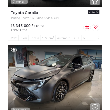
Monor
Toyota Corolla
ÚJ AUTÓ
Touring Sports 1.8 Hybrid Style e-CVT
13 345 000 Ft
bruttó
139 979 Ft/hó
3
2026
2 km
Benzin
1 798 cm
Automata
98 LE
5
5
Szeged