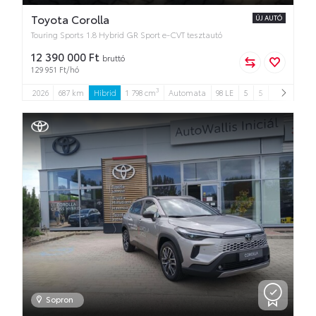
Toyota Corolla
ÚJ AUTÓ
Touring Sports 1.8 Hybrid GR Sport e-CVT tesztautó
12 390 000 Ft
bruttó
129 951 Ft/hó
3
2026
687 km
Hibrid
1 798 cm
Automata
98 LE
5
5
Sopron