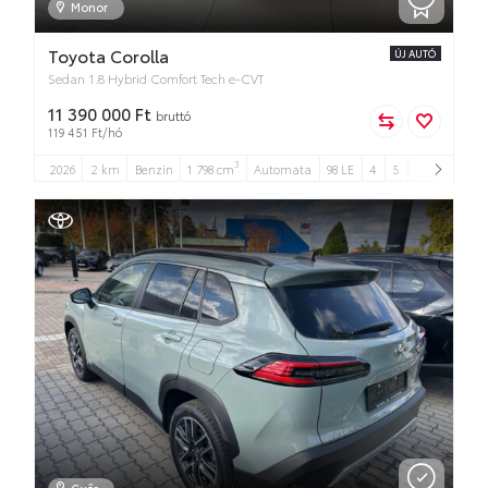
Monor
Toyota Corolla
ÚJ AUTÓ
Sedan 1.8 Hybrid Comfort Tech e-CVT
11 390 000 Ft
bruttó
119 451 Ft/hó
3
2026
2 km
Benzin
1 798 cm
Automata
98 LE
4
5
Győr