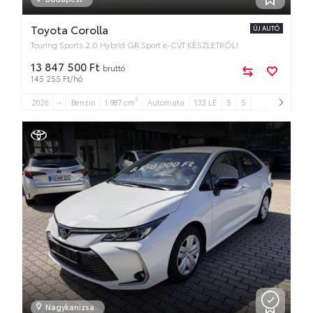
Toyota Corolla
ÚJ AUTÓ
Touring Sports 2.0 Hybrid GR Sport e-CVT KÉSZLETRŐL!
13 847 500 Ft
bruttó
145 255 Ft/hó
3
2026
-
Benzin
1 987 cm
Automata
133 LE
5
5
Nagykanizsa