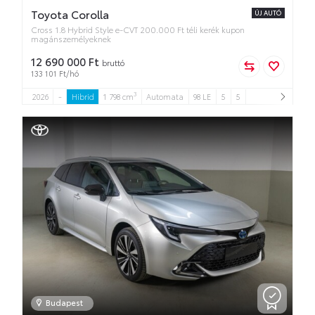
Toyota Corolla
ÚJ AUTÓ
Cross 1.8 Hybrid Style e-CVT 200.000 Ft téli kerék kupon
magánszemélyeknek
12 690 000 Ft
bruttó
133 101 Ft/hó
3
2026
-
Hibrid
1 798 cm
Automata
98 LE
5
5
Budapest