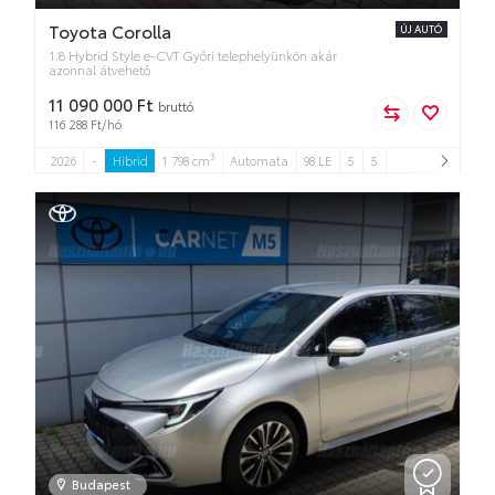
Toyota Corolla
ÚJ AUTÓ
1.8 Hybrid Style e-CVT Győri telephelyünkön akár
azonnal átvehető
11 090 000 Ft
bruttó
116 288 Ft/hó
3
2026
-
Hibrid
1 798 cm
Automata
98 LE
5
5
Budapest