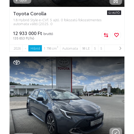
Toyota Corolla
ÚJ AUTÓ
1.8 Hybrid Style e-CVT. 5 ajtó. 0 fokozatú fokozatmentes
automata váltó (2025. 0
12 933 000 Ft
bruttó
135 653 Ft/hó
3
2026
-
Hibrid
1 798 cm
Automata
98 LE
5
5