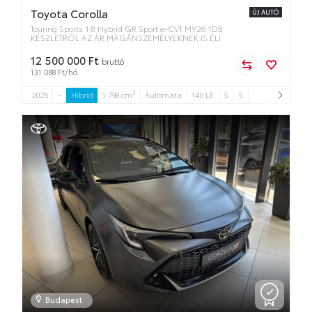
Toyota Corolla
ÚJ AUTÓ
Touring Sports 1.8 Hybrid GR Sport e-CVT MY26 1DB
KÉSZLETRŐL AZ ÁR MAGÁNSZEMÉLYEKNEK IS ÉL!
12 500 000 Ft
bruttó
131 088 Ft/hó
3
2026
-
Hibrid
1 798 cm
Automata
140 LE
5
5
Budapest