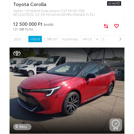
Toyota Corolla
ÚJ AUTÓ
Sedan 1.8 Hybrid Executive e-CVT MY26 1DB
KÉSZLETRŐL AZ ÁR MAGÁNSZEMÉLYEKNEK IS ÉL!
12 500 000 Ft
bruttó
131 088 Ft/hó
3
2026
-
Hibrid
1 798 cm
Automata
140 LE
4
5
Pécs