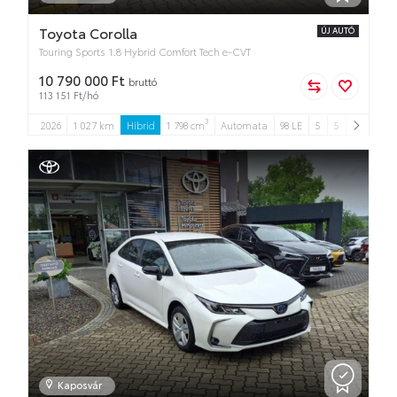
Toyota Corolla
ÚJ AUTÓ
Touring Sports 1.8 Hybrid Comfort Tech e-CVT
10 790 000 Ft
bruttó
113 151 Ft/hó
3
2026
1 027 km
Hibrid
1 798 cm
Automata
98 LE
5
5
Kaposvár