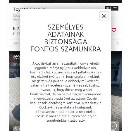
Toyota Corolla
ÚJ AUTÓ
Sedan 1.8 Hybrid Active e-CVT MY25 szalonautó +
ülésfűtés
SZEMÉLYES
8 750 000 Ft
bruttó
ADATAINAK
91 720 Ft/hó
BIZTONSÁGA
3
2025
1 km
Hibrid
1 798 cm
Automata
98 LE
4
5
FONTOS SZÁMUNKRA
A cookie-kat arra használjuk, hogy a lehető
legjobb élményt nyújtsuk webhelyünkön,
harmadik féltől származó szolgáltatásokat és
eszközöket nyújtsunk, hogy segítsen nekünk
megérteni és javítani a webhely működését,
valamint a hirdetések személyreszabásához.
Javasoljuk, hogy őrizze meg a süti
beállításokat, de ha nem ért egyet, könnyedén
megváltoztathatja őket az alábbi Cookie
beállítások lehetőségre kattintva. A részletek a
Cookie-k használata a honlapunk
irányelveinben találhatók. A részletek a
Cookie-k használata a Toyota honlapján
irányelveinkben találhatók.
Eger