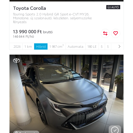
Toyota Corolla
ÚJ AUTÓ
Touring Sports 2.0 Hybrid GR Sport e-CVT MY26.
Monotone. új szalonautó. készleten. selyemszürke
fényezés
13 990 000 Ft
bruttó
146 644 Ft/hó
3
2026
1 km
Hibrid
1 987 cm
Automata
180 LE
5
5