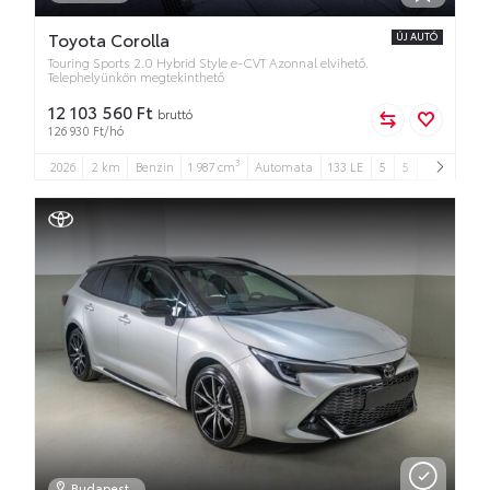
Toyota Corolla
ÚJ AUTÓ
Touring Sports 2.0 Hybrid Style e-CVT Azonnal elvihető.
Telephelyünkön megtekinthető
12 103 560 Ft
bruttó
126 930 Ft/hó
3
2026
2 km
Benzin
1 987 cm
Automata
133 LE
5
5
Budapest