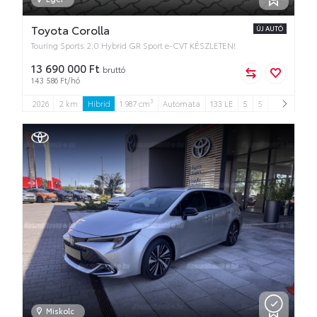
Toyota Corolla
ÚJ AUTÓ
Touring Sports 2.0 Hybrid GR Sport e-CVT KÉSZLETEN!
13 690 000 Ft
bruttó
143 586 Ft/hó
3
2026
2 km
Hibrid
1 987 cm
Automata
133 LE
5
5
Miskolc