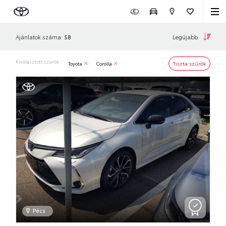
Legújabb
Ajánlatok száma:
58
Kiválasztott szűrők:
Tiszta szűrők
Toyota
Corolla
Pécs