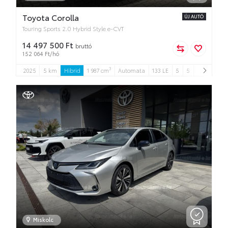
Toyota Corolla
ÚJ AUTÓ
Touring Sports 2.0 Hybrid Style e-CVT
14 497 500 Ft
bruttó
152 064 Ft/hó
3
2025
5 km
Hibrid
1 987 cm
Automata
133 LE
5
5
Miskolc