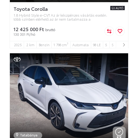
Toyota Corolla
ÚJ AUTÓ
1.8 Hybrid Style e-CVT Az ár készpénzes vásárlás esetén.
több színben elérhető.az ár nem tartalmazza a
12 425 000 Ft
bruttó
130 301 Ft/hó
3
2025
2 km
Benzin
1 798 cm
Automata
98 LE
5
5
Tatabánya