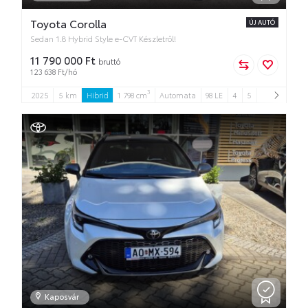
Toyota Corolla
ÚJ AUTÓ
Sedan 1.8 Hybrid Style e-CVT Készletről!
11 790 000 Ft
bruttó
123 638 Ft/hó
3
2025
5 km
Hibrid
1 798 cm
Automata
98 LE
4
5
Kaposvár