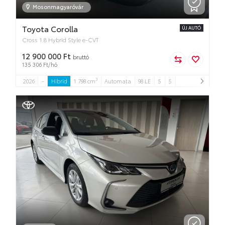
Mosonmagyaróvár
Toyota Corolla
ÚJ AUTÓ
Cross 1.8 Hybrid Style e-CVT
12 900 000 Ft
bruttó
135 306 Ft/hó
3
2026
-
Hibrid
1 798 cm
Automata
98 LE
5
5