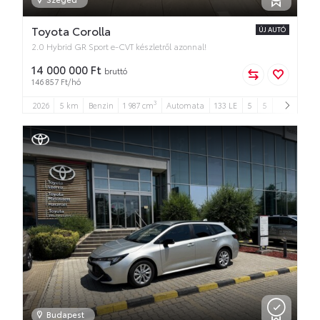
Toyota Corolla
ÚJ AUTÓ
2.0 Hybrid GR Sport e-CVT készletről azonnal!
14 000 000 Ft
bruttó
146 857 Ft/hó
3
2026
5 km
Benzin
1 987 cm
Automata
133 LE
5
5
Budapest