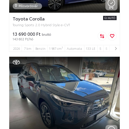
Pilisvörösvár
Toyota Corolla
ÚJ AUTÓ
Touring Sports 2.0 Hybrid Style e-CVT
13 690 000 Ft
bruttó
143 602 Ft/hó
3
2026
7 km
Benzin
1 987 cm
Automata
133 LE
5
5