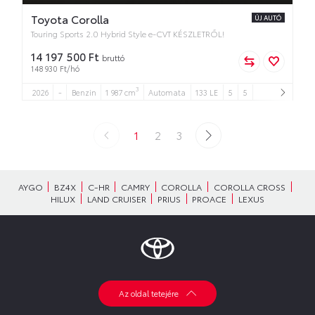
Toyota Corolla
ÚJ AUTÓ
Touring Sports 2.0 Hybrid Style e-CVT KÉSZLETRŐL!
14 197 500 Ft
bruttó
148 930 Ft/hó
3
2026
-
Benzin
1 987 cm
Automata
133 LE
5
5
1
2
3
AYGO
BZ4X
C-HR
CAMRY
COROLLA
COROLLA CROSS
HILUX
LAND CRUISER
PRIUS
PROACE
LEXUS
Az oldal tetejére