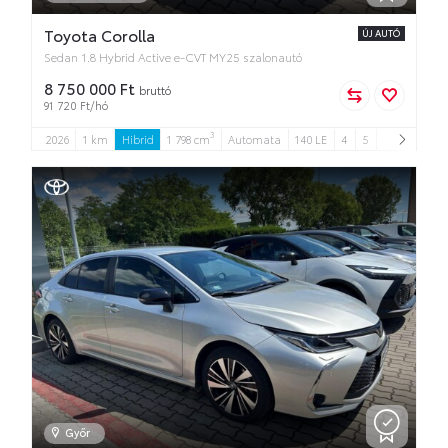
Toyota Corolla
ÚJ AUTÓ
Sedan 1.8 Hybrid Active e-CVT MY25 szalonautó
8 750 000 Ft
bruttó
91 720 Ft/hó
3
2026
1 km
Hibrid
1 798 cm
Automata
140 LE
4
5
Győr