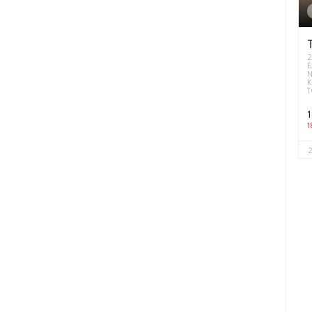
2
E
K
T
1
1