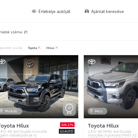
Értékelje autóját
Ajánlat keresése
nlatok száma:
21
lasztott szűrők:
Toyota
Hilux
Miskolc
Pécs
Toyota Hilux
Toyota Hilux
ÁFA 27%
ÚJ AUTÓ
.8 D-4D 4x4 Double Invincible
2.8 D-4D MHEV 4x4 Double
gyéni vállalkozóknak is!
Invincible (Automata) MHEV AZ