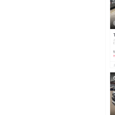
2
E
1
1