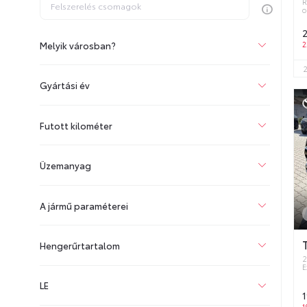
R
o
2
Melyik városban?
2
Gyártási év
Futott kilométer
Üzemanyag
A jármű paraméterei
Hengerűrtartalom
2
E
LE
1
1