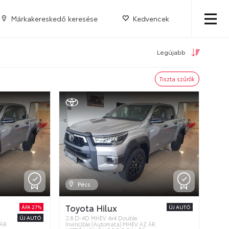
Márkakereskedő keresése
Kedvencek
Legújabb
Tiszta szűrők
Pécs
Toyota Hilux
ÁFA 27%
ÚJ AUTÓ
ÚJ AUTÓ
2.8 D-4D MHEV 4x4 Double
 ÁR
Invincible (Automata) MHEV AZ ÁR