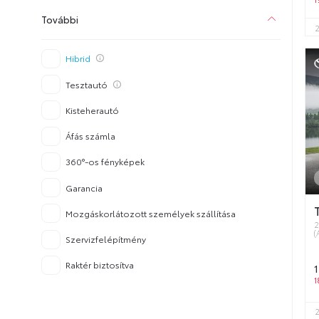
További
Hibrid
Tesztautó
Kisteherautó
Áfás számla
360°-os fényképek
Garancia
Mozgáskorlátozott személyek szállítása
2
(
Szervizfelépítmény
Raktér biztosítva
1
1