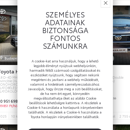
SZEMÉLYES
ADATAINAK
BIZTONSÁGA
FONTOS
SZÁMUNKRA
Budapest
Nyíregyháza
A cookie-kat arra használjuk, hogy a lehető
legjobb élményt nyújtsuk webhelyünkön,
Toyota Hilux
Toyota Hilux
harmadik féltől származó szolgáltatásokat és
ÁFA 27%
eszközöket nyújtsunk, hogy segítsen nekünk
ÚJ AUTÓ
.8 D-4D MHEV 4x4 Double
2.8 D-4D MHEV 4x4 Double
megérteni és javítani a webhely működését,
nvincible (Automata)
Invincible (Automata)
valamint a hirdetések személyreszabásához.
VONÓHOROGGAL.
LATÓBÉLÉSSEL. MANUÁLIS
Javasoljuk, hogy őrizze meg a süti beállításokat,
PLATÓROLÓVAL
de ha nem ért egyet, könnyedén
22 231 350 Ft
bruttó
megváltoztathatja őket az alábbi Cookie
0 951 698 Ft
bruttó
241 167 Ft/hó
beállítások lehetőségre kattintva. A részletek a
19 851 Ft/hó
Cookie-k használata a honlapunk irányelveinben
találhatók. A részletek a Cookie-k használata a
3
2025
10 km
Dízel
2 755 cm
Automata
204 LE
2026
4
1 km
5
Dízel
2 755
Toyota honlapján irányelveinkben találhatók.