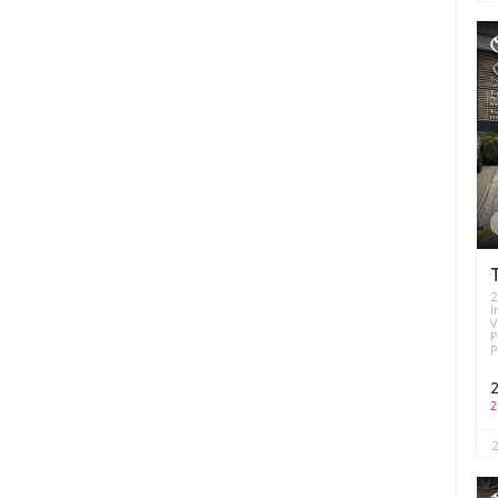
2
I
P
2
2