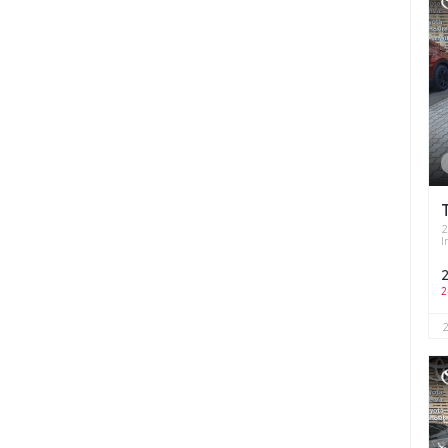
2
I
2
2