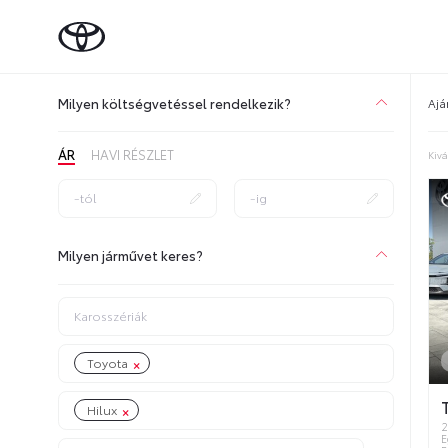
Milyen költségvetéssel rendelkezik?
Ajá
ÁR
HAVI RÉSZLET
Kivá
Milyen járművet keres?
×
Toyota
×
Hilux
2
E